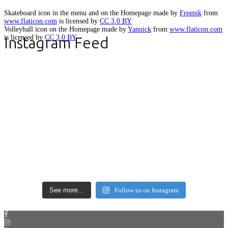
Skateboard icon in the menu and on the Homepage made by
Freepik
from
www.flaticon.com
is licensed by
CC 3.0 BY
Volleyball icon on the Homepage made by
Yannick
from
www.flaticon.com
is licensed by
CC 3.0 BY
Instagram Feed
See more...
Follow us on Instagram