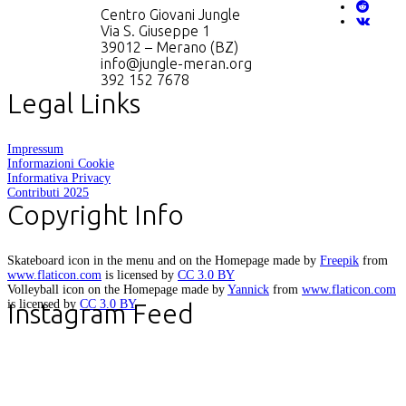
Centro Giovani Jungle
Via S. Giuseppe 1
39012 – Merano (BZ)
info@jungle-meran.org
392 152 7678
Legal Links
Impressum
Informazioni Cookie
Informativa Privacy
Contributi 2025
Copyright Info
Skateboard icon in the menu and on the Homepage made by
Freepik
from
www.flaticon.com
is licensed by
CC 3.0 BY
Volleyball icon on the Homepage made by
Yannick
from
www.flaticon.com
is licensed by
CC 3.0 BY
Instagram Feed