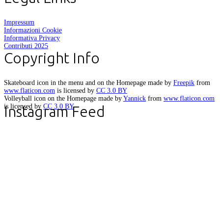
Impressum
Informazioni Cookie
Informativa Privacy
Contributi 2025
Copyright Info
Skateboard icon in the menu and on the Homepage made by
Freepik
from
www.flaticon.com
is licensed by
CC 3.0 BY
Volleyball icon on the Homepage made by
Yannick
from
www.flaticon.com
is licensed by
CC 3.0 BY
Instagram Feed