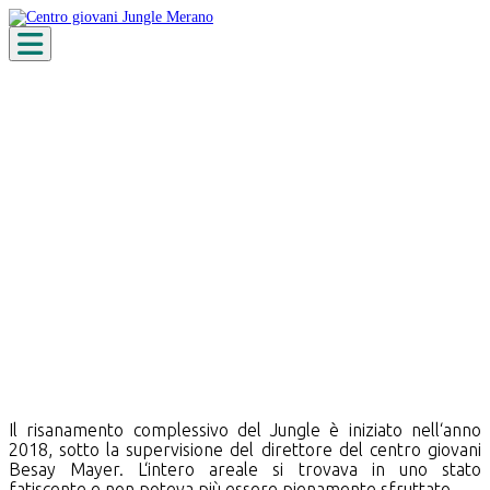
Toggle navigation
Ristrutturazione
Il risanamento complessivo del Jungle è iniziato nell‘anno
2018, sotto la supervisione del direttore del centro giovani
Besay Mayer. L‘intero areale si trovava in uno stato
fatiscente e non poteva più essere pienamente sfruttato.