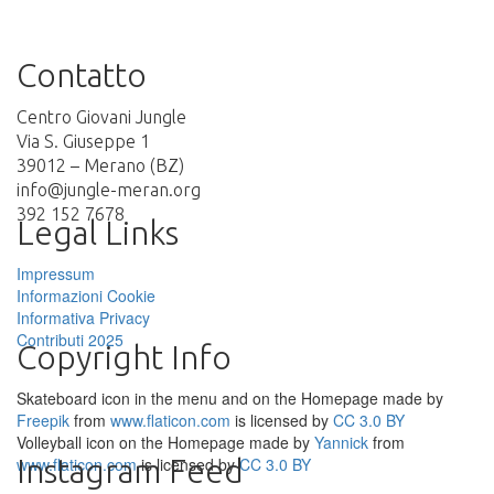
Contatto
Centro Giovani Jungle
Via S. Giuseppe 1
39012 – Merano (BZ)
info@jungle-meran.org
392 152 7678
Legal Links
Impressum
Informazioni Cookie
Informativa Privacy
Contributi 2025
Copyright Info
Skateboard icon in the menu and on the Homepage made by
Freepik
from
www.flaticon.com
is licensed by
CC 3.0 BY
Volleyball icon on the Homepage made by
Yannick
from
Instagram Feed
www.flaticon.com
is licensed by
CC 3.0 BY