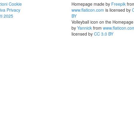
ioni Cookie
Homepage made by
Freepik
fro
iva Privacy
www.flaticon.com
is licensed by
ti 2025
BY
Volleyball icon on the Homepag
by
Yannick
from
www.flaticon.co
licensed by
CC 3.0 BY