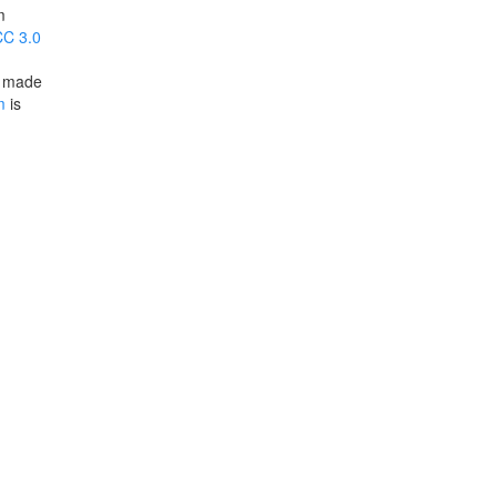
m
CC 3.0
e made
m
is