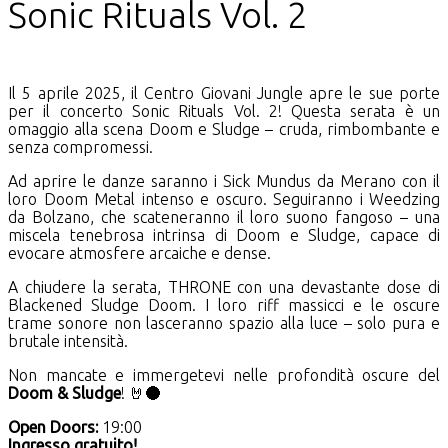
Sonic Rituals Vol. 2
Il 5 aprile 2025, il Centro Giovani Jungle apre le sue porte
per il concerto Sonic Rituals Vol. 2! Questa serata è un
omaggio alla scena Doom e Sludge – cruda, rimbombante e
senza compromessi.
Ad aprire le danze saranno i Sick Mundus da Merano con il
loro Doom Metal intenso e oscuro. Seguiranno i Weedzing
da Bolzano, che scateneranno il loro suono fangoso – una
miscela tenebrosa intrinsa di Doom e Sludge, capace di
evocare atmosfere arcaiche e dense.
A chiudere la serata, THRONE con una devastante dose di
Blackened Sludge Doom. I loro riff massicci e le oscure
trame sonore non lasceranno spazio alla luce – solo pura e
brutale intensità.
Non mancate e immergetevi nelle profondità oscure del
Doom & Sludge
! 🤘🌑
Open Doors:
19:00
Ingresso gratuito!