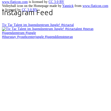
www.flaticon.com
is licensed by
CC 3.0 BY
Volleyball icon on the Homepage made by
Yannick
from
www.flaticon.com
is licensed by
CC 3.0 BY
Instagram Feed
Tic Tac Talent im Jugendzentrum Jungle! #tictactal
#thursstay #youthcenterjungle #jugenddienstmeran