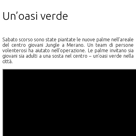
Un’oasi verde
Sabato scorso sono state piantate le nuove palme nell’areale
del centro giovani Jungle a Merano. Un team di persone
volenterosi ha aiutato nell’operazione. Le palme invitano sia
giovani sia adulti a una sosta nel centro – un’oasi verde nella
città.