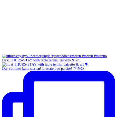
First THURS-STAY with table tennis, calcetto & art
Der Sommer kann starten! L'estate puó partire! 🌴🌞🥳