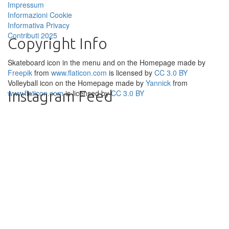
Impressum
Informazioni Cookie
Informativa Privacy
Contributi 2025
Copyright Info
Skateboard icon in the menu and on the Homepage made by
Freepik
from
www.flaticon.com
is licensed by
CC 3.0 BY
Volleyball icon on the Homepage made by
Yannick
from
Instagram Feed
www.flaticon.com
is licensed by
CC 3.0 BY