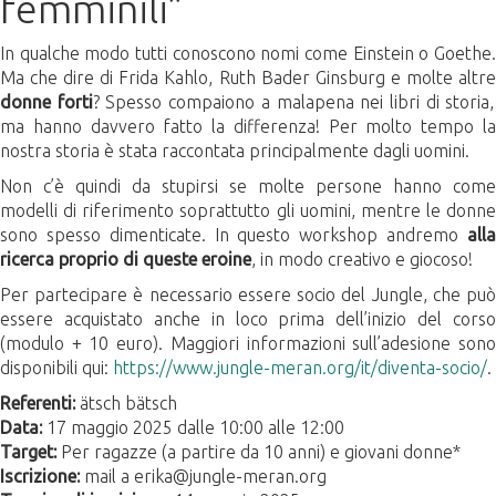
femminili”
In qualche modo tutti conoscono nomi come Einstein o Goethe.
Ma che dire di Frida Kahlo, Ruth Bader Ginsburg e molte altre
donne forti
? Spesso compaiono a malapena nei libri di storia,
ma hanno davvero fatto la differenza! Per molto tempo la
nostra storia è stata raccontata principalmente dagli uomini.
Non c’è quindi da stupirsi se molte persone hanno come
modelli di riferimento soprattutto gli uomini, mentre le donne
sono spesso dimenticate. In questo workshop andremo
alla
ricerca proprio di queste eroine
, in modo creativo e giocoso!
Per partecipare è necessario essere socio del Jungle, che può
essere acquistato anche in loco prima dell’inizio del corso
(modulo + 10 euro). Maggiori informazioni sull’adesione sono
disponibili qui:
https://www.jungle-meran.org/it/diventa-socio/
.
Referenti:
ätsch bätsch
Data:
17 maggio 2025 dalle 10:00 alle 12:00
Target:
Per ragazze (a partire da 10 anni) e giovani donne*
Iscrizione:
mail a erika@jungle-meran.org