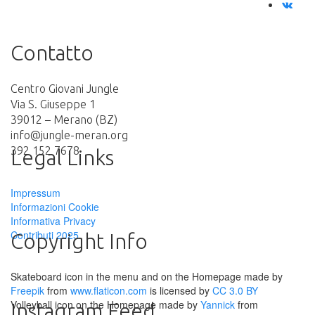
Contatto
Centro Giovani Jungle
Via S. Giuseppe 1
39012 – Merano (BZ)
info@jungle-meran.org
392 152 7678
Legal Links
Impressum
Informazioni Cookie
Informativa Privacy
Contributi 2025
Copyright Info
Skateboard icon in the menu and on the Homepage made by
Freepik
from
www.flaticon.com
is licensed by
CC 3.0 BY
Volleyball icon on the Homepage made by
Yannick
from
Instagram Feed