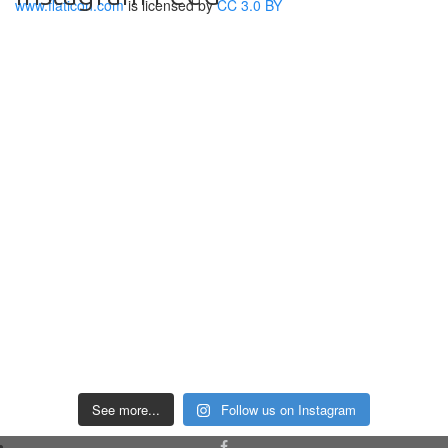
www.flaticon.com
is licensed by
CC 3.0 BY
See more...
Follow us on Instagram