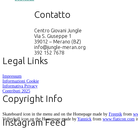
Contatto
Centro Giovani Jungle
Via S. Giuseppe 1
39012 – Merano (BZ)
info@jungle-meran.org
392 152 7678
Legal Links
Impressum
Informazioni Cookie
Informativa Privacy
Contributi 2025
Copyright Info
Skateboard icon in the menu and on the Homepage made by
Freepik
from
ww
Volleyball icon on the Homepage made by
Yannick
from
www.flaticon.com
i
Instagram Feed