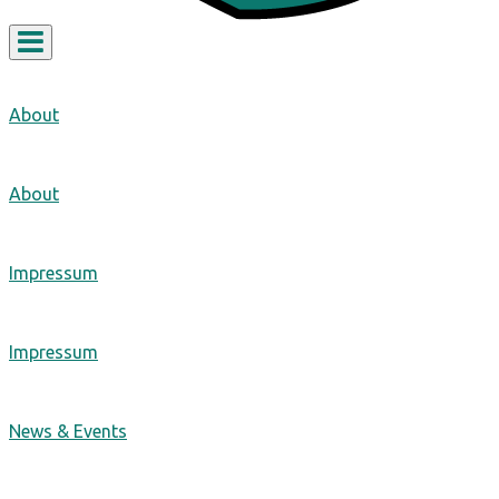
Toggle
navigation
About
About
Impressum
Impressum
News & Events