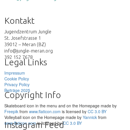
Kontakt
Jugendzentrum Jungle
St. Josefstrasse 1
39012 – Meran (BZ)
info@jungle-meran.org
392 152 7678
Legal Links
Impressum
Cookie Policy
Privacy Policy
Beiträge 2025
Copyright Info
Skateboard icon in the menu and on the Homepage made by
Freepik
from
www.flaticon.com
is licensed by
CC 3.0 BY
Volleyball icon on the Homepage made by
Yannick
from
Instagram Feed
www.flaticon.com
is licensed by
CC 3.0 BY