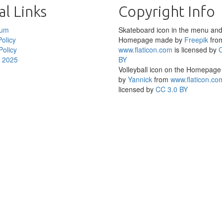
l Links
Copyright Info
sum
Skateboard icon in the menu and
olicy
Homepage made by
Freepik
fro
Policy
www.flaticon.com
is licensed by
e 2025
BY
Volleyball icon on the Homepag
by
Yannick
from
www.flaticon.co
licensed by
CC 3.0 BY