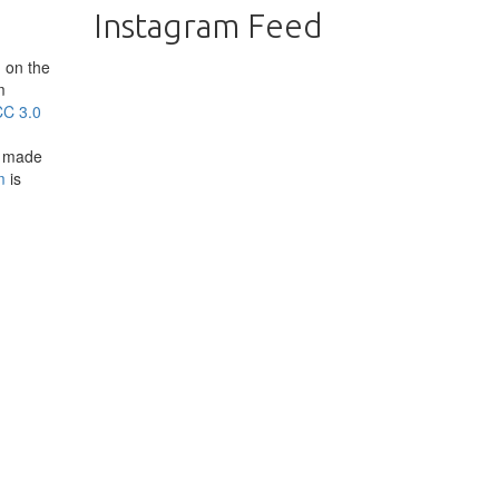
Instagram Feed
 on the
m
CC 3.0
e made
m
is