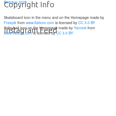
Beiträge 2025
Copyright Info
Skateboard icon in the menu and on the Homepage made by
Freepik
from
www.flaticon.com
is licensed by
CC 3.0 BY
Volleyball icon on the Homepage made by
Yannick
from
Instagram Feed
www.flaticon.com
is licensed by
CC 3.0 BY