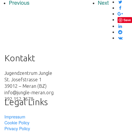
Previous
Next
Save
Kontakt
Jugendzentrum Jungle
St. Josefstrasse 1
39012 – Meran (BZ)
info@jungle-meran.org
392 152 7678
Legal Links
Impressum
Cookie Policy
Privacy Policy