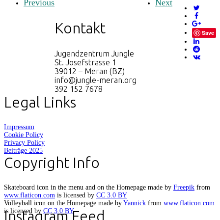
Previous
Next
Kontakt
Save
Jugendzentrum Jungle
St. Josefstrasse 1
39012 – Meran (BZ)
info@jungle-meran.org
392 152 7678
Legal Links
Impressum
Cookie Policy
Privacy Policy
Beiträge 2025
Copyright Info
Skateboard icon in the menu and on the Homepage made by
Freepik
from
www.flaticon.com
is licensed by
CC 3.0 BY
Volleyball icon on the Homepage made by
Yannick
from
www.flaticon.com
is licensed by
CC 3.0 BY
Instagram Feed