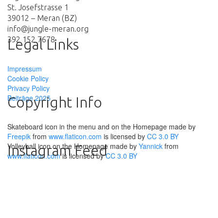
St. Josefstrasse 1
39012 – Meran (BZ)
info@jungle-meran.org
392 152 7678
Legal Links
Impressum
Cookie Policy
Privacy Policy
Beiträge 2025
Copyright Info
Skateboard icon in the menu and on the Homepage made by
Freepik
from
www.flaticon.com
is licensed by
CC 3.0 BY
Volleyball icon on the Homepage made by
Yannick
from
Instagram Feed
www.flaticon.com
is licensed by
CC 3.0 BY