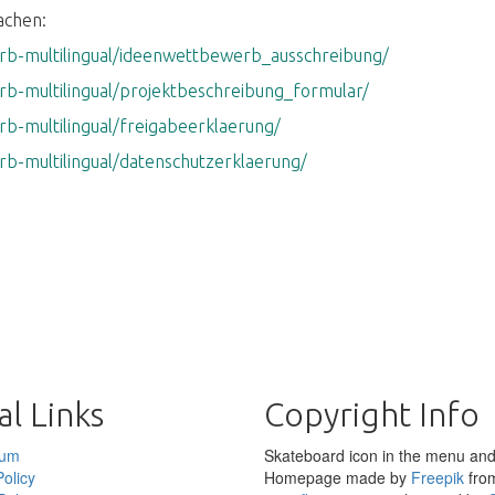
achen:
b-multilingual/ideenwettbewerb_ausschreibung/
b-multilingual/projektbeschreibung_formular/
b-multilingual/freigabeerklaerung/
b-multilingual/datenschutzerklaerung/
l Links
Copyright Info
sum
Skateboard icon in the menu and
olicy
Homepage made by
Freepik
fro