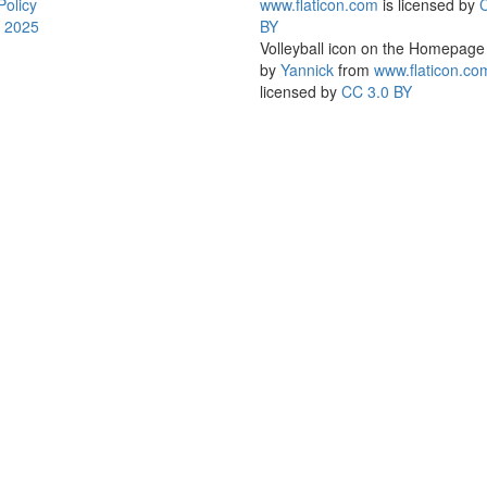
Policy
www.flaticon.com
is licensed by
e 2025
BY
Volleyball icon on the Homepag
by
Yannick
from
www.flaticon.co
licensed by
CC 3.0 BY