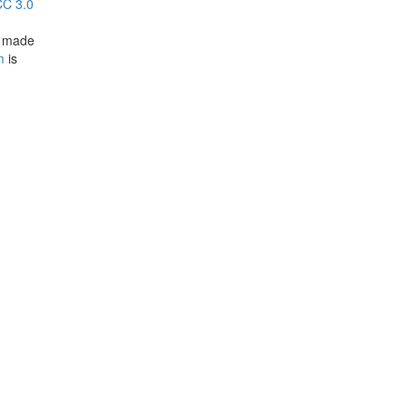
CC 3.0
e made
m
is