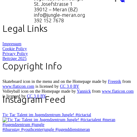
St. Josefstrasse 1
39012 – Meran (BZ)
info@jungle-meran.org
392 152 7678
Legal Links
Impressum
Cookie Policy
Privacy Policy
Beiträge 2025
Copyright Info
Skateboard icon in the menu and on the Homepage made by
Freepik
from
www.flaticon.com
is licensed by
CC 3.0 BY
Volleyball icon on the Homepage made by
Yannick
from
www.flaticon.com
is licensed by
CC 3.0 BY
Instagram Feed
Tic Tac Talent im Jugendzentrum Jungle! #tictactal
#thursstay #youthcenterjungle #jugenddienstmeran