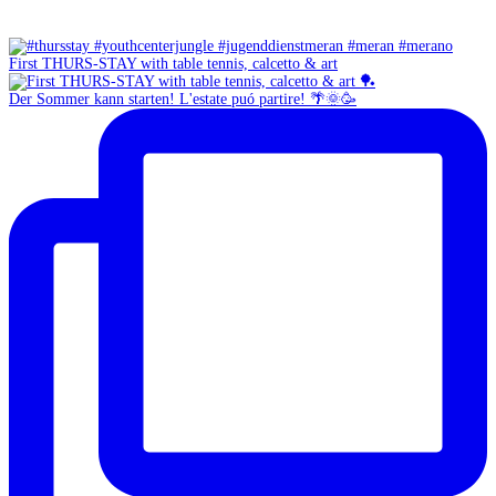
First THURS-STAY with table tennis, calcetto & art
Der Sommer kann starten! L'estate puó partire! 🌴🌞🥳