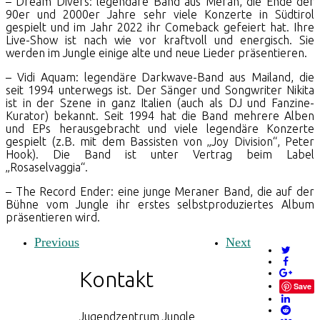
– Dream Divers: legendäre Band aus Meran, die Ende der
90er und 2000er Jahre sehr viele Konzerte in Südtirol
gespielt und im Jahr 2022 ihr Comeback gefeiert hat. Ihre
Live-Show ist nach wie vor kraftvoll und energisch. Sie
werden im Jungle einige alte und neue Lieder präsentieren.
– Vidi Aquam: legendäre Darkwave-Band aus Mailand, die
seit 1994 unterwegs ist. Der Sänger und Songwriter Nikita
ist in der Szene in ganz Italien (auch als DJ und Fanzine-
Kurator) bekannt. Seit 1994 hat die Band mehrere Alben
und EPs herausgebracht und viele legendäre Konzerte
gespielt (z.B. mit dem Bassisten von „Joy Division“, Peter
Hook). Die Band ist unter Vertrag beim Label
„Rosaselvaggia“.
– The Record Ender: eine junge Meraner Band, die auf der
Bühne vom Jungle ihr erstes selbstproduziertes Album
präsentieren wird.
Previous
Next
Kontakt
Save
Jugendzentrum Jungle