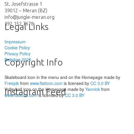
St. Josefstrasse 1
39012 – Meran (BZ)
info@jungle-meran.org
392 152 7678
Legal Links
Impressum
Cookie Policy
Privacy Policy
Beiträge 2025
Copyright Info
Skateboard icon in the menu and on the Homepage made by
Freepik
from
www.flaticon.com
is licensed by
CC 3.0 BY
Volleyball icon on the Homepage made by
Yannick
from
Instagram Feed
www.flaticon.com
is licensed by
CC 3.0 BY