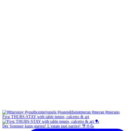
First THURS-STAY with table tennis, calcetto & art
Der Sommer kann starten! L'estate puó partire! 🌴🌞🥳