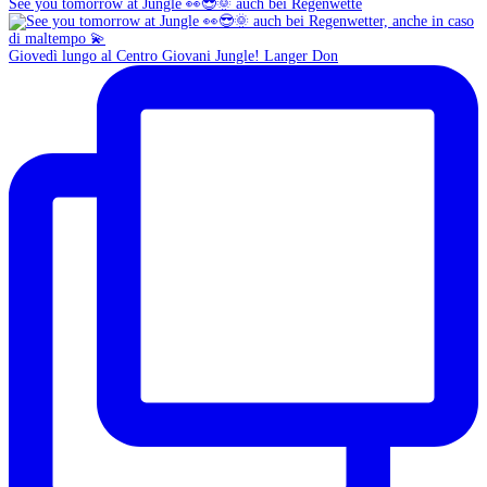
See you tomorrow at Jungle 👀😎🌞 auch bei Regenwette
Giovedì lungo al Centro Giovani Jungle! Langer Don