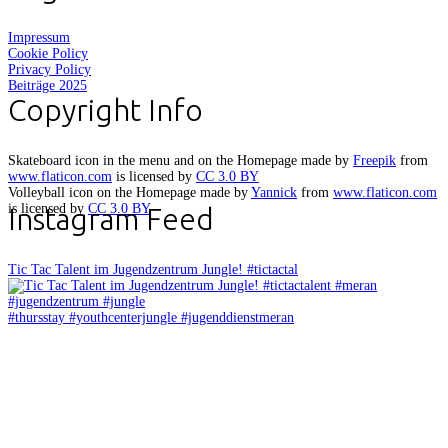
Impressum
Cookie Policy
Privacy Policy
Beiträge 2025
Copyright Info
Skateboard icon in the menu and on the Homepage made by
Freepik
from
www.flaticon.com
is licensed by
CC 3.0 BY
Volleyball icon on the Homepage made by
Yannick
from
www.flaticon.com
is licensed by
CC 3.0 BY
Instagram Feed
Tic Tac Talent im Jugendzentrum Jungle! #tictactal
#thursstay #youthcenterjungle #jugenddienstmeran