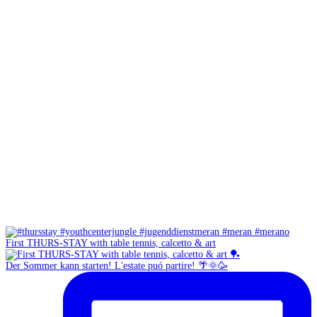
First THURS-STAY with table tennis, calcetto & art
Der Sommer kann starten! L'estate puó partire! 🌴🌞🥳