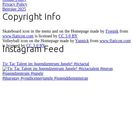
Privacy Policy
Beiträge 2025
Copyright Info
Skateboard icon in the menu and on the Homepage made by
Freepik
from
www.flaticon.com
is licensed by
CC 3.0 BY
Volleyball icon on the Homepage made by
Yannick
from
www.flaticon.com
is licensed by
CC 3.0 BY
Instagram Feed
Tic Tac Talent im Jugendzentrum Jungle! #tictactal
#thursstay #youthcenterjungle #jugenddienstmeran