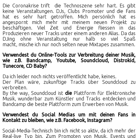
Die Coronakrise trift die Technoszene sehr hart. Es gibt
keine Veranstaltungen. DJs, Clubs Promoter und die Fans
hat es sehr hart getroffen. Mich persönlich hat es
angespornt mich mehr mit meinem neuen Projekt zu
beschäftigen. Viel Zeit und Energie fliessen in das
Produzieren neuer Tracks unter einem anderen Alias. Da das
DJing ohne Veranstaltung nur halb so viel Spaß
macht, mische ich nur noch selten neue Mixtapes zusammen.
Verwendest du Online-Tools zur Verbreitung deiner Musik,
wie z.B. Bandcamp, Youtube, Soundcloud, Distrokid,
Tunecore, CD Baby?
Da ich leider noch nichts veröffentlicht habe, keines.
Der Plan wäre, zukunftige Tracks über Soundcloud zu
verbreiten.
By the way, Soundcloud ist
die
Plattform für Elektronische
Musik, wunderbar zum Künstler und Tracks entdecken und
Bandcamp die beste Plattform zum Erwerben von Musik.
Verwendest du Social Medias um mit deinen Fans in
Kontakt zu bleiben, wie z.B. Facebook, Instagram?
Social-Media-Technisch bin ich nicht so aktiv, da ich mehr der
Real-live Typ bin. Zum Promoten von Musik, Events und